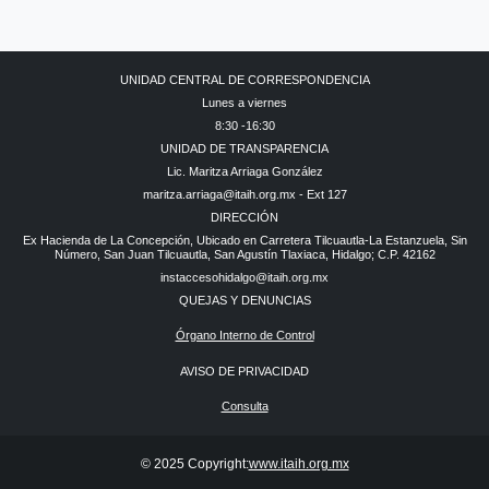
UNIDAD CENTRAL DE CORRESPONDENCIA
Lunes a viernes
8:30 -16:30
UNIDAD DE TRANSPARENCIA
Lic. Maritza Arriaga González
maritza.arriaga@itaih.org.mx - Ext 127
DIRECCIÓN
Ex Hacienda de La Concepción, Ubicado en Carretera Tilcuautla-La Estanzuela, Sin
Número, San Juan Tilcuautla, San Agustín Tlaxiaca, Hidalgo; C.P. 42162
instaccesohidalgo@itaih.org.mx
QUEJAS Y DENUNCIAS
Órgano Interno de Control
AVISO DE PRIVACIDAD
Consulta
© 2025 Copyright:
www.itaih.org.mx