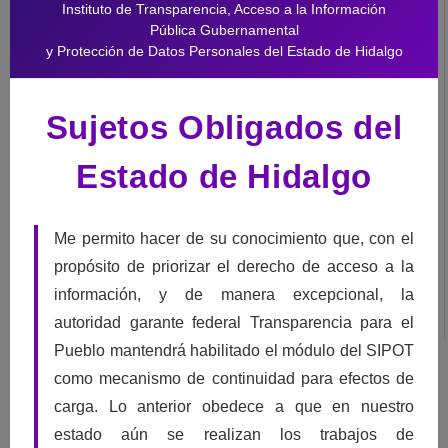
Instituto de Transparencia, Acceso a la Información
Pública Gubernamental
y Protección de Datos Personales del Estado de Hidalgo
¿Inconforme?
No te contestaron o no estas conforme solicita un
Sujetos Obligados del
Recurso de Revisión
Tú puedes interponer un recurso de revisión ante el ITAIH por la falta
Estado de Hidalgo
de respuesta o por no estar de acuerdo con ella, a través de la
Plataforma Nacional de Transparencia
, o por
escrito
descargando
Me permito hacer de su conocimiento que, con el
el
formato Recurso de Revisión Acceso a la información
.
propósito de priorizar el derecho de acceso a la
información, y de manera excepcional, la
autoridad garante federal Transparencia para el
Pueblo mantendrá habilitado el módulo del SIPOT
como mecanismo de continuidad para efectos de
carga. Lo anterior obedece a que en nuestro
Datos Personales
estado aún se realizan los trabajos de