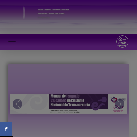
Instituto de Transparencia, Acceso a la Información Pública
Gubernamental y Protección de Datos Personales
del Estado de Hidalgo
Previous
Next
Facebook