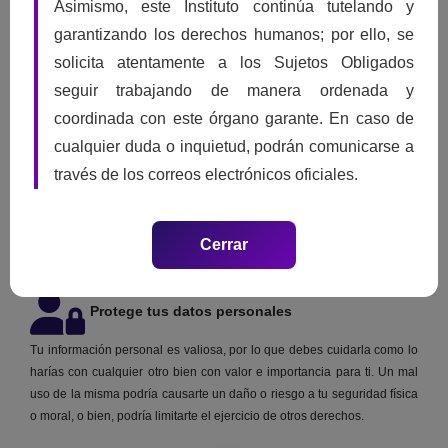
Asimismo, este Instituto continúa tutelando y
garantizando los derechos humanos; por ello, se
Tú puedes interponer un recurso de revisión ante el ITAIH por la falta
solicita atentamente a los Sujetos Obligados
de respuesta o por inconformarte por la misma, a través de la
seguir trabajando de manera ordenada y
Plataforma Nacional de Transparencia
, o por
escrito
descargando el
coordinada con este órgano garante. En caso de
formato de Recurso de Revisión Protección de Datos Personales
.
.
cualquier duda o inquietud, podrán comunicarse a
través de los correos electrónicos oficiales.
Cerrar
Protege tus datos personales
Tu información personal es valiosa, por lo que debes cuidarla como lo
harías con cualquier otro bien con valor e importancia para ti. Un mal
uso de la misma podría causarte un daño o riesgo a tu seguridad física
o moral, o bien, podría limitarte el ejercicio de otros derechos.