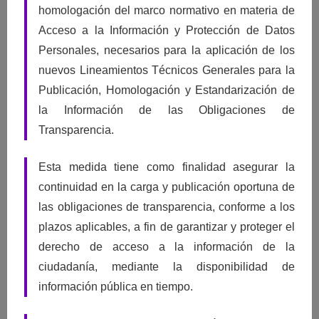
homologación del marco normativo en materia de
Acceso a la Información y Protección de Datos
Ejerce tu Derecho ARCO
Personales, necesarios para la aplicación de los
En cualquier momento, tú o tu representante podrán solicitar al
nuevos Lineamientos Técnicos Generales para la
responsable (ente público) el acceso, rectificación, cancelación u
Publicación, Homologación y Estandarización de
oposición respecto del tratamiento de los datos personales que le
la Información de las Obligaciones de
conciernen, a través de la
Plataforma Nacional de Transparencia
, o por
Transparencia.
escrito
descargando los formatos de Solicitud de
Acceso
,
Esta medida tiene como finalidad asegurar la
Rectificación
,
Cancelación
,
Oposición
.
continuidad en la carga y publicación oportuna de
las obligaciones de transparencia, conforme a los
plazos aplicables, a fin de garantizar y proteger el
derecho de acceso a la información de la
ciudadanía, mediante la disponibilidad de
¿No te atendieron?
información pública en tiempo.
No te atendieron interpón un Recurso de Revisión